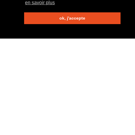
en savoir plus
ok, j'accepte
Mentions Légales
DescriptionPropriété du présent site internet
Ce site est placé sous la responsabilité de Nidil SA, société
anonyme inscrite au registre du commerce sous IDE CHE-
365.644.428 et numéro fédéral CH-660.1.036.017-2. Elle
est l’unique propriétaire de ce site internet, ci-après le «
Propriétaire » :
Nidil SA
Rond-point de la Jonction 6
1205 Genève